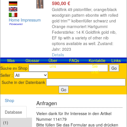
590,00 €
Goldfink 49 pistonfiller, orange/black
woodgrain pattern ebonite with rolled
Home
Impressum
gold trim** kolbenfüller schwarz und
Orange marmoriert Hartgummi
Federstärke: 14 K Goldfink gold nib,
EF tip with a variety of other nib
options available as well. Zustand:
Jahr: 2023
Details
Was
Glossar
Über
FAQs
Kontaktieren
Links
ist neu
uns
Sie
Suche im Shop
uns!
Seller :
Suche in der Datenbank
Shop
Anfragen
Database
Vielen dank für Ihr Interesse in den Artikel
Nummer 114179
(1)
Bitte füllen Sie das Formular aus und drücken