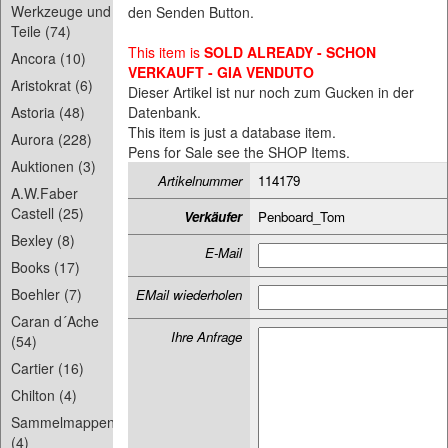
Werkzeuge und
den Senden Button.
Teile (74)
This item is
SOLD ALREADY - SCHON
Ancora (10)
VERKAUFT - GIA VENDUTO
Aristokrat (6)
Dieser Artikel ist nur noch zum Gucken in der
Astoria (48)
Datenbank.
This item is just a database item.
Aurora (228)
Pens for Sale see the SHOP Items.
Auktionen (3)
Artikelnummer
114179
A.W.Faber
Castell (25)
Verkäufer
Penboard_Tom
Bexley (8)
E-Mail
Books (17)
Boehler (7)
EMail wiederholen
Caran d´Ache
Ihre Anfrage
(54)
Cartier (16)
Chilton (4)
Sammelmappen
(4)