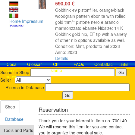
590,00 €
Goldfink 49 pistonfiller, orange/black
woodgrain pattern ebonite with rolled
Home
Impressum
gold trim** pistone nero e arancio
marmorizzato ebanite Nibsize: 14 K
Goldfink gold nib, EF tip with a variety
of other nib options available as well.
Condition: Mint, prodotto nel 2023
Anno: 2023
Details
Cosa
Glossar
Chi
FAQs
Contattaci!
Links
c'è di
siamo
Suche im Shop
nuovo
Seller :
Ricerca in Database
Shop
Reservation
Database
Thank you for your interest in item no. 700140
We will reserve this item for you and contact
Tools and Parts
you to organize the eventual sale.