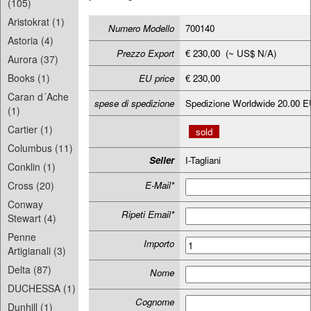
(105)
Aristokrat (1)
Numero Modello
700140
Astoria (4)
Prezzo Export
€ 230,00 (~ US$ N/A)
Aurora (37)
Books (1)
EU price
€ 230,00
Caran d´Ache
spese di spedizione
Spedizione Worldwide 20.00 
(1)
Cartier (1)
sold
Columbus (11)
Seller
I-Tagliani
Conklin (1)
Cross (20)
E-Mail*
Conway
Ripeti Email*
Stewart (4)
Penne
Importo
Artigianali (3)
Delta (87)
Nome
DUCHESSA (1)
Cognome
Dunhill (1)