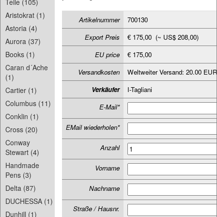
Teile (105)
Aristokrat (1)
Artikelnummer
700130
Astoria (4)
Export Preis
€ 175,00 (~ US$ 208,00)
Aurora (37)
Books (1)
EU price
€ 175,00
Caran d´Ache
Versandkosten
Weltweiter Versand: 20.00 EU
(1)
Verkäufer
I-Tagliani
Cartier (1)
Columbus (11)
E-Mail*
Conklin (1)
EMail wiederholen*
Cross (20)
Conway
Anzahl
Stewart (4)
Handmade
Vorname
Pens (3)
Delta (87)
Nachname
DUCHESSA (1)
Straße / Hausnr.
Dunhill (1)