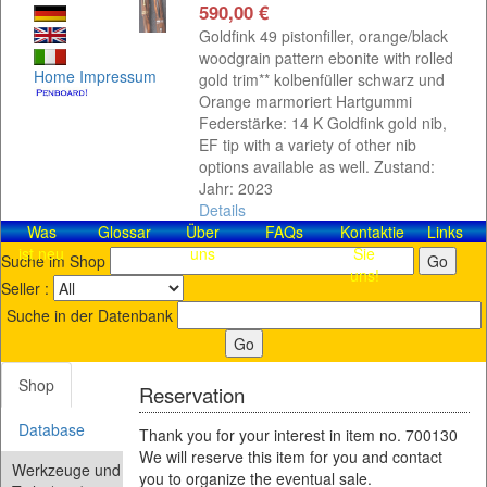
590,00 €
Goldfink 49 pistonfiller, orange/black
woodgrain pattern ebonite with rolled
Home
Impressum
gold trim** kolbenfüller schwarz und
Orange marmoriert Hartgummi
Federstärke: 14 K Goldfink gold nib,
EF tip with a variety of other nib
options available as well. Zustand:
Jahr: 2023
Details
Was
Glossar
Über
FAQs
Kontaktieren
Links
ist neu
uns
Sie
Suche im Shop
uns!
Seller :
Suche in der Datenbank
Shop
Reservation
Database
Thank you for your interest in item no. 700130
We will reserve this item for you and contact
Werkzeuge und
you to organize the eventual sale.