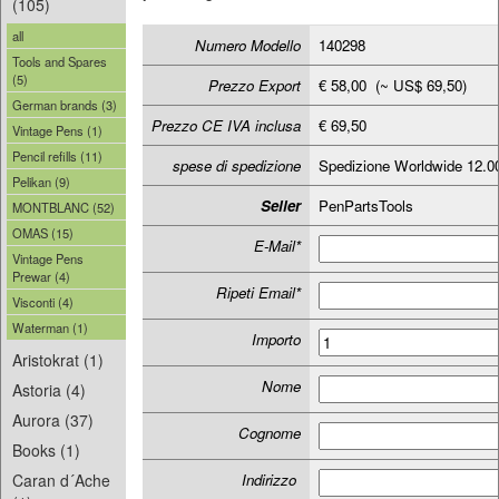
(105)
all
Numero Modello
140298
Tools and Spares
(5)
Prezzo Export
€ 58,00 (~ US$ 69,50)
German brands (3)
Prezzo CE IVA inclusa
€ 69,50
Vintage Pens (1)
Pencil refills (11)
spese di spedizione
Spedizione Worldwide 12.
Pelikan (9)
Seller
PenPartsTools
MONTBLANC (52)
OMAS (15)
E-Mail*
Vintage Pens
Prewar (4)
Ripeti Email*
Visconti (4)
Waterman (1)
Importo
Aristokrat (1)
Nome
Astoria (4)
Aurora (37)
Cognome
Books (1)
Caran d´Ache
Indirizzo