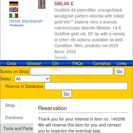
590,00 €
Goldfink 49 pistonfiller, orange/black
woodgrain pattern ebonite with rolled
Home
Impressum
gold trim** pistone nero e arancio
marmorizzato ebanite Nibsize: 14 K
Goldfink gold nib, EF tip with a variety
of other nib options available as well.
Condition: Mint, prodotto nel 2023
Anno: 2023
Details
Cosa
Glossar
Chi
FAQs
Contattaci!
Links
c'è di
siamo
Suche im Shop
nuovo
Seller :
Ricerca in Database
Shop
Reservation
Database
Thank you for your interest in item no. 140298
We will reserve this item for you and contact
Tools and Parts
you to organize the eventual sale.