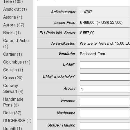
Teile (105)
Aristokrat (1)
Artikelnummer
114707
Astoria (4)
Export Preis
€ 468,00 (~ US$ 557,00)
Aurora (37)
Books (1)
EU Preis inkl. Steuer
€ 557,00
Caran d´Ache
Versandkosten
Weltweiter Versand: 15.00 E
(1)
Verkäufer
Penboard_Tom
Cartier (1)
Columbus (11)
E-Mail*
Conklin (1)
EMail wiederholen*
Cross (20)
Conway
Anzahl
Stewart (4)
Handmade
Vorname
Pens (3)
Delta (87)
Nachname
DUCHESSA (1)
Straße / Hausnr.
Dunhill (1)