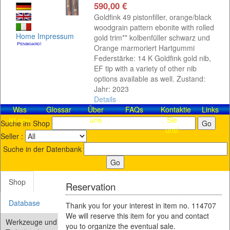
590,00 €
Goldfink 49 pistonfiller, orange/black
woodgrain pattern ebonite with rolled
Home
Impressum
gold trim** kolbenfüller schwarz und
Orange marmoriert Hartgummi
Federstärke: 14 K Goldfink gold nib,
EF tip with a variety of other nib
options available as well. Zustand:
Jahr: 2023
Details
Was
Glossar
Über
FAQs
Kontaktieren
Links
ist neu
uns
Sie
Suche im Shop
uns!
Seller :
Suche in der Datenbank
Shop
Reservation
Database
Thank you for your interest in item no. 114707
We will reserve this item for you and contact
Werkzeuge und
you to organize the eventual sale.