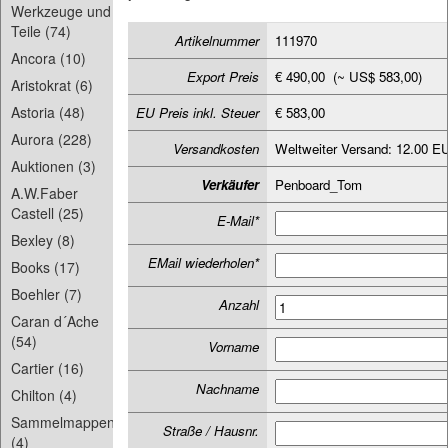
Werkzeuge und
Teile (74)
Artikelnummer
111970
Ancora (10)
Export Preis
€ 490,00 (~ US$ 583,00)
Aristokrat (6)
Astoria (48)
EU Preis inkl. Steuer
€ 583,00
Aurora (228)
Versandkosten
Weltweiter Versand: 12.00 E
Auktionen (3)
Verkäufer
Penboard_Tom
A.W.Faber
Castell (25)
E-Mail*
Bexley (8)
EMail wiederholen*
Books (17)
Boehler (7)
Anzahl
Caran d´Ache
(54)
Vorname
Cartier (16)
Nachname
Chilton (4)
Sammelmappen
Straße / Hausnr.
(4)