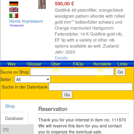
590,00 €
Goldfink 49 pistonfiller, orange/black
woodgrain pattern ebonite with rolled
Home
Impressum
gold trim** kolbenfüller schwarz und
Orange marmoriert Hartgummi
Federstärke: 14 K Goldfink gold nib,
EF tip with a variety of other nib
options available as well. Zustand:
Jahr: 2023
Details
Was
Glossar
Über
FAQs
Kontaktieren
Links
ist neu
uns
Sie
Suche im Shop
uns!
Seller :
Suche in der Datenbank
Shop
Reservation
Database
Thank you for your interest in item no. 111970
We will reserve this item for you and contact
(1)
you to organize the eventual sale.