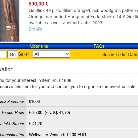
590,00 €
Goldfink 49 pistonfiller, orange/black woodgrain pattern 
Orange marmoriert Hartgummi Federstärke: 14 K Goldfink 
available as well. Zustand: Jahr: 2023
Details
Über uns
FAQs
Seller :
Suche in der Dat
ation
u for your interest in item no. 01606
reserve this item for you and contact you to organize the eventual sale.
Artikelnummer
01606
Export Preis
€ 35,00 (~ US$ 41,70)
s inkl. Steuer
€ 41,70
ersandkosten
Weltweiter Versand: 12.00 EUR