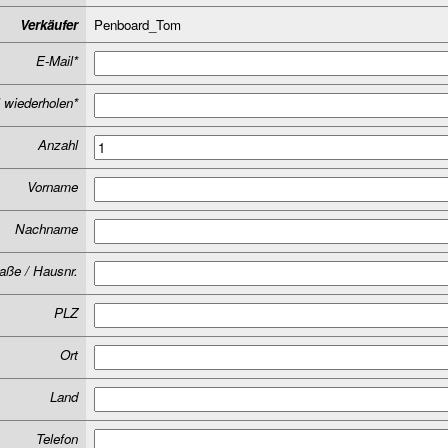
Verkäufer
Penboard_Tom
E-Mail*
 wiederholen*
Anzahl
Vorname
Nachname
aße / Hausnr.
PLZ
Ort
Land
Telefon