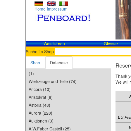
Home
Impressum
Was ist neu
Glossar
Suche im Shop
Shop
Database
Reserv
(1)
Thank yo
Werkzeuge und Teile (74)
We will 
Ancora (10)
Aristokrat (6)
Astoria (48)
Aurora (228)
EU Prei
Auktionen (3)
V
A.W.Faber Castell (25)