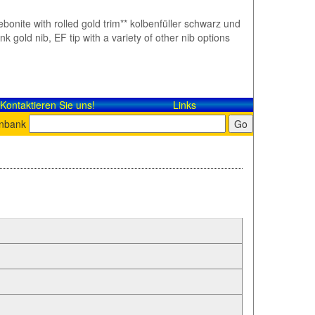
ebonite with rolled gold trim** kolbenfüller schwarz und
gold nib, EF tip with a variety of other nib options
Kontaktieren Sie uns!
Links
enbank