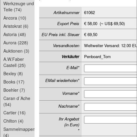
Werkzeuge und
Teile (74)
Artikelnummer
61062
Ancora (10)
Export Preis
€ 58,00 (~ US$ 69,50)
Aristokrat (6)
Astoria (48)
EU Preis inkl. Steuer
€ 69,50
Aurora (228)
Versandkosten
Weltweiter Versand: 12.00 E
Auktionen (3)
Verkäufer
Penboard_Tom
A.W.Faber
Castell (25)
E-Mail*
Bexley (8)
EMail wiederholen*
Books (17)
Boehler (7)
Vorname*
Caran d´Ache
(54)
Nachname*
Cartier (16)
Ihr Angebot
Chilton (4)
(in Euro)
Sammelmappen
*
(4)