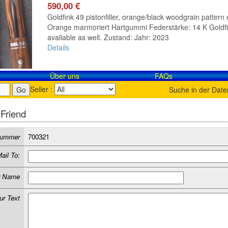
590,00 €
Goldfink 49 pistonfiller, orange/black woodgrain pattern 
Orange marmoriert Hartgummi Federstärke: 14 K Goldfink 
available as well. Zustand: Jahr: 2023
Details
Über uns
FAQs
Seller :
Suche in der Dat
 Friend
lnummer
700321
ail To:
r Name
ur Text