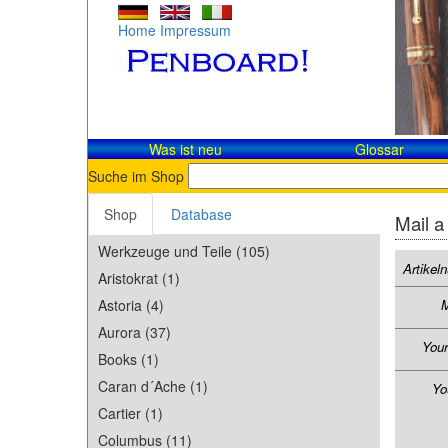
Home
Impressum
Was ist neu
Glossar
Suche im Shop
Shop
Database
Mail a
Werkzeuge und Teile (105)
Artike
Aristokrat (1)
Astoria (4)
M
Aurora (37)
You
Books (1)
Caran d´Ache (1)
Yo
Cartier (1)
Columbus (11)