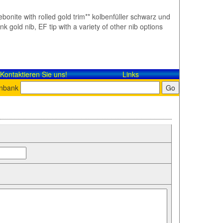
ebonite with rolled gold trim** kolbenfüller schwarz und
gold nib, EF tip with a variety of other nib options
Kontaktieren Sie uns!
Links
enbank