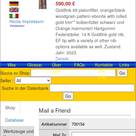
590,00 €
Goldfink 49 pistonfiller, orange/black
woodgrain pattern ebonite with rolled
Home
Impressum
gold trim** kolbenfüller schwarz und
Orange marmoriert Hartgummi
Federstärke: 14 K Goldfink gold nib,
EF tip with a variety of other nib
options available as well. Zustand:
Jahr: 2023
Details
Was
Glossar
Über
FAQs
Kontaktieren
Links
ist neu
uns
Sie
Suche im Shop
uns!
Seller :
Suche in der Datenbank
Shop
Mail a Friend
Database
Artikelnummer
700154
Werkzeuge und
Mail To: