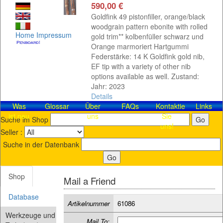
590,00 €
Goldfink 49 pistonfiller, orange/black
woodgrain pattern ebonite with rolled
Home
Impressum
gold trim** kolbenfüller schwarz und
Orange marmoriert Hartgummi
Federstärke: 14 K Goldfink gold nib,
EF tip with a variety of other nib
options available as well. Zustand:
Jahr: 2023
Details
Was
Glossar
Über
FAQs
Kontaktieren
Links
ist neu
uns
Sie
Suche im Shop
uns!
Seller :
Suche in der Datenbank
Shop
Mail a Friend
Database
Artikelnummer
61086
Werkzeuge und
Mail To: