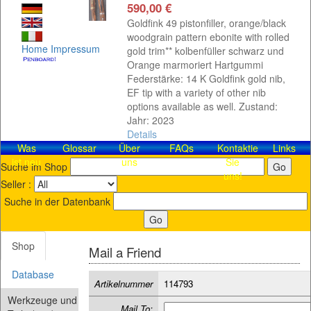
590,00 €
Goldfink 49 pistonfiller, orange/black
woodgrain pattern ebonite with rolled
Home
Impressum
gold trim** kolbenfüller schwarz und
Orange marmoriert Hartgummi
Federstärke: 14 K Goldfink gold nib,
EF tip with a variety of other nib
options available as well. Zustand:
Jahr: 2023
Details
Was
Glossar
Über
FAQs
Kontaktieren
Links
ist neu
uns
Sie
Suche im Shop
uns!
Seller :
Suche in der Datenbank
Shop
Mail a Friend
Database
Artikelnummer
114793
Werkzeuge und
Mail To: