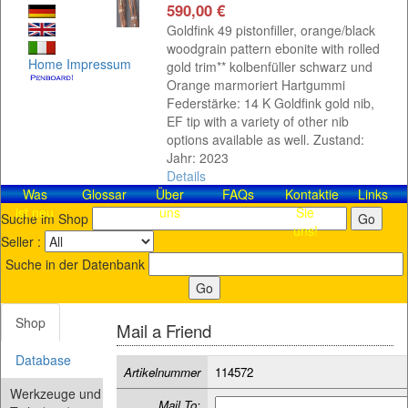
590,00 €
Goldfink 49 pistonfiller, orange/black
woodgrain pattern ebonite with rolled
Home
Impressum
gold trim** kolbenfüller schwarz und
Orange marmoriert Hartgummi
Federstärke: 14 K Goldfink gold nib,
EF tip with a variety of other nib
options available as well. Zustand:
Jahr: 2023
Details
Was
Glossar
Über
FAQs
Kontaktieren
Links
ist neu
uns
Sie
Suche im Shop
uns!
Seller :
Suche in der Datenbank
Shop
Mail a Friend
Database
Artikelnummer
114572
Werkzeuge und
Mail To: