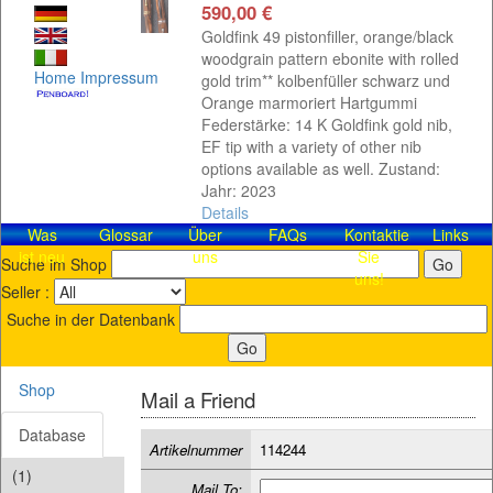
590,00 €
Goldfink 49 pistonfiller, orange/black
woodgrain pattern ebonite with rolled
Home
Impressum
gold trim** kolbenfüller schwarz und
Orange marmoriert Hartgummi
Federstärke: 14 K Goldfink gold nib,
EF tip with a variety of other nib
options available as well. Zustand:
Jahr: 2023
Details
Was
Glossar
Über
FAQs
Kontaktieren
Links
ist neu
uns
Sie
Suche im Shop
uns!
Seller :
Suche in der Datenbank
Shop
Mail a Friend
Database
Artikelnummer
114244
(1)
Mail To: