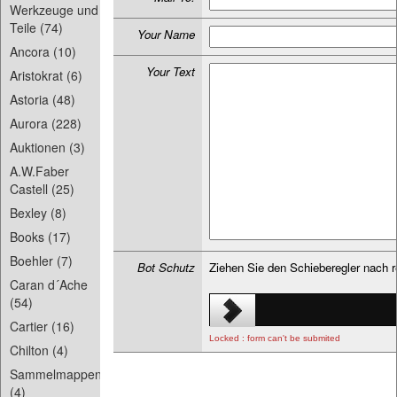
Werkzeuge und
Teile (74)
Your Name
Ancora (10)
Your Text
Aristokrat (6)
Astoria (48)
Aurora (228)
Auktionen (3)
A.W.Faber
Castell (25)
Bexley (8)
Books (17)
Boehler (7)
Bot Schutz
Ziehen Sie den Schieberegler nach 
Caran d´Ache
(54)
Cartier (16)
Locked : form can't be submited
Chilton (4)
Sammelmappen
(4)