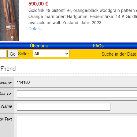
590,00 €
Goldfink 49 pistonfiller, orange/black woodgrain pattern 
Orange marmoriert Hartgummi Federstärke: 14 K Goldfink 
available as well. Zustand: Jahr: 2023
Details
Über uns
FAQs
Seller :
Suche in der Dat
 Friend
lnummer
114180
ail To:
r Name
ur Text