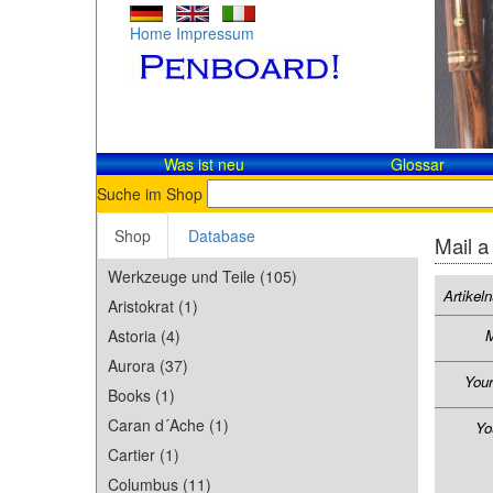
Home
Impressum
Was ist neu
Glossar
Suche im Shop
Shop
Database
Mail a
Werkzeuge und Teile (105)
Artike
Aristokrat (1)
Astoria (4)
M
Aurora (37)
You
Books (1)
Caran d´Ache (1)
Yo
Cartier (1)
Columbus (11)