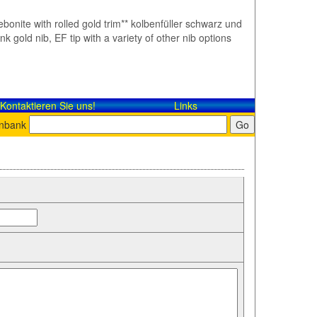
ebonite with rolled gold trim** kolbenfüller schwarz und
gold nib, EF tip with a variety of other nib options
Kontaktieren Sie uns!
Links
enbank