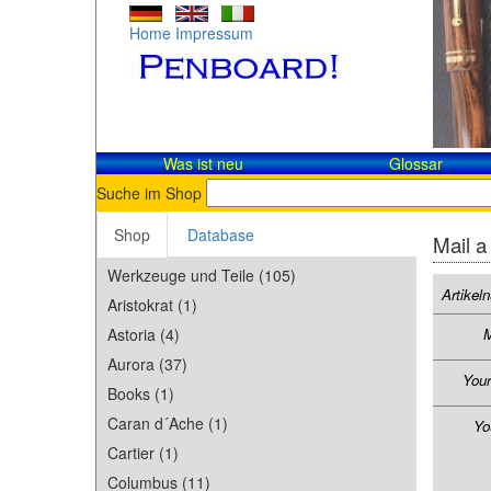
Home
Impressum
Was ist neu
Glossar
Suche im Shop
Shop
Database
Mail a
Werkzeuge und Teile (105)
Artike
Aristokrat (1)
Astoria (4)
M
Aurora (37)
You
Books (1)
Caran d´Ache (1)
Yo
Cartier (1)
Columbus (11)