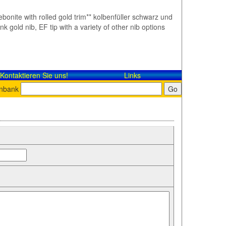
ebonite with rolled gold trim** kolbenfüller schwarz und
gold nib, EF tip with a variety of other nib options
Kontaktieren Sie uns!
Links
enbank