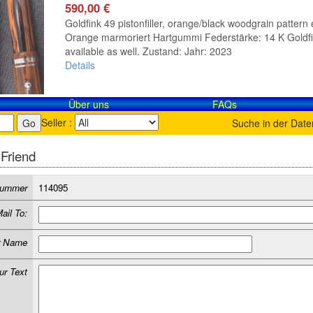
590,00 €
Goldfink 49 pistonfiller, orange/black woodgrain pattern 
Orange marmoriert Hartgummi Federstärke: 14 K Goldfink 
available as well. Zustand: Jahr: 2023
Details
Über uns
FAQs
Seller :
Suche in der Dat
 Friend
lnummer
114095
ail To:
r Name
ur Text