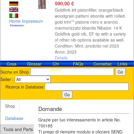
590,00 €
Goldfink 49 pistonfiller, orange/black
woodgrain pattern ebonite with rolled
Home
Impressum
gold trim** pistone nero e arancio
marmorizzato ebanite Nibsize: 14 K
Goldfink gold nib, EF tip with a variety
of other nib options available as well.
Condition: Mint, prodotto nel 2023
Anno: 2023
Details
Cosa
Glossar
Chi
FAQs
Contattaci!
Links
c'è di
siamo
Suche im Shop
nuovo
Seller :
Ricerca in Database
Shop
Domande
Database
Grazie per tuo interessamento in article No.
700185
Tools and Parts
Ti prego di riempire modulo e cliccare SEND.