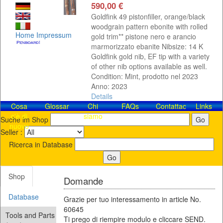
590,00 €
Goldfink 49 pistonfiller, orange/black
woodgrain pattern ebonite with rolled
Home
Impressum
gold trim** pistone nero e arancio
marmorizzato ebanite Nibsize: 14 K
Goldfink gold nib, EF tip with a variety
of other nib options available as well.
Condition: Mint, prodotto nel 2023
Anno: 2023
Details
Cosa
Glossar
Chi
FAQs
Contattaci!
Links
c'è di
siamo
Suche im Shop
nuovo
Seller :
Ricerca in Database
Shop
Domande
Database
Grazie per tuo interessamento in article No.
60645
Tools and Parts
Ti prego di riempire modulo e cliccare SEND.