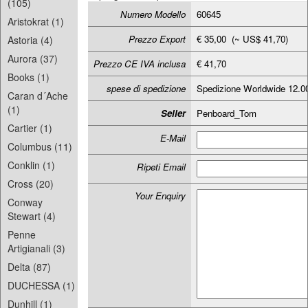
(105)
Numero Modello
60645
Aristokrat (1)
Prezzo Export
€ 35,00 (~ US$ 41,70)
Astoria (4)
Aurora (37)
Prezzo CE IVA inclusa
€ 41,70
Books (1)
spese di spedizione
Spedizione Worldwide 12.
Caran d´Ache
(1)
Seller
Penboard_Tom
Cartier (1)
E-Mail
Columbus (11)
Conklin (1)
Ripeti Email
Cross (20)
Your Enquiry
Conway
Stewart (4)
Penne
Artigianali (3)
Delta (87)
DUCHESSA (1)
Dunhill (1)