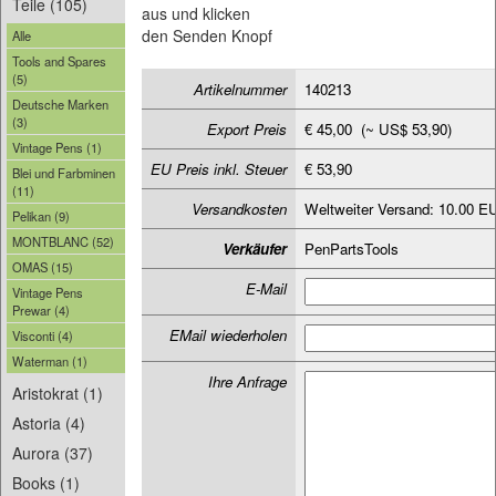
Teile (105)
aus und klicken
den Senden Knopf
Alle
Tools and Spares
(5)
Artikelnummer
140213
Deutsche Marken
(3)
Export Preis
€ 45,00 (~ US$ 53,90)
Vintage Pens (1)
EU Preis inkl. Steuer
€ 53,90
Blei und Farbminen
(11)
Versandkosten
Weltweiter Versand: 10.00 E
Pelikan (9)
MONTBLANC (52)
Verkäufer
PenPartsTools
OMAS (15)
E-Mail
Vintage Pens
Prewar (4)
EMail wiederholen
Visconti (4)
Waterman (1)
Ihre Anfrage
Aristokrat (1)
Astoria (4)
Aurora (37)
Books (1)