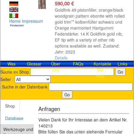
590,00 €
Goldfink 49 pistonfiller, orange/black
woodgrain pattern ebonite with rolled
Home
Impressum
gold trim** kolbenfüller schwarz und
Orange marmoriert Hartgummi
Federstärke: 14 K Goldfink gold nib,
EF tip with a variety of other nib
options available as well. Zustand:
Jahr: 2023
Details
Was
Glossar
Über
FAQs
Kontaktieren
Links
ist neu
uns
Sie
Suche im Shop
uns!
Seller :
Suche in der Datenbank
Shop
Anfragen
Database
Vielen Dank für Ihr Interesse an dem Artikel Nr.
140213
Werkzeuge und
Bitte füllen Sie das unten stehende Formular