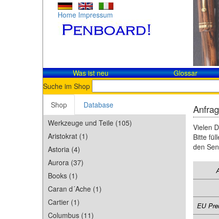
Home
Impressum
Was ist neu
Glossar
Suche im Shop
Shop
Database
Anfra
Werkzeuge und Teile (105)
Vielen D
Aristokrat (1)
Bitte fü
den Sen
Astoria (4)
Aurora (37)
Books (1)
Caran d´Ache (1)
Cartier (1)
EU Prei
Columbus (11)