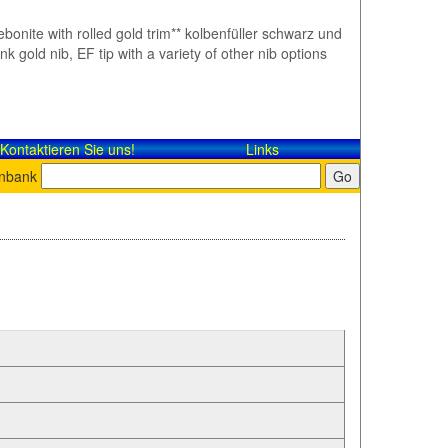
ebonite with rolled gold trim** kolbenfüller schwarz und
gold nib, EF tip with a variety of other nib options
Kontaktieren Sie uns!
Links
enbank