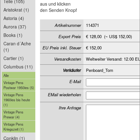
Teile (105)
aus und klicken
Aristokrat (1)
den Senden Knopf
Astoria (4)
Artikelnummer
114371
Aurora (37)
Books (1)
Export Preis
€ 128,00 (~ US$ 152,00)
Caran d´Ache
EU Preis inkl. Steuer
€ 152,00
(1)
Cartier (1)
Versandkosten
Weltweiter Versand: 12.00 E
Columbus (11)
Verkäufer
Penboard_Tom
Alle
E-Mail
Vintage Pens
Postwar 1950ies (5)
EMail wiederholen
Vintage Pens
1960ies bis heute
(1)
Ihre Anfrage
Vintage Pens
Prewar (4)
Vintage Pens
Kriegszeit (1)
Conklin (1)