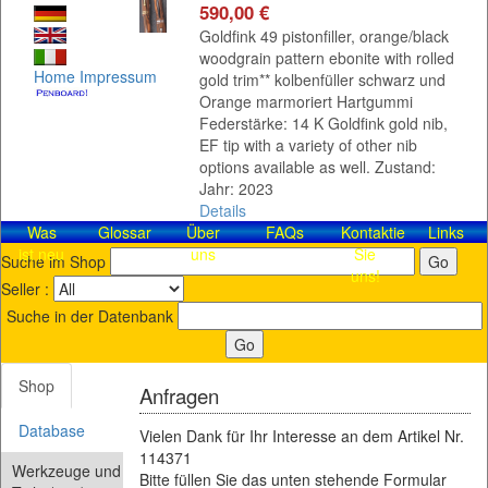
590,00 €
Goldfink 49 pistonfiller, orange/black
woodgrain pattern ebonite with rolled
Home
Impressum
gold trim** kolbenfüller schwarz und
Orange marmoriert Hartgummi
Federstärke: 14 K Goldfink gold nib,
EF tip with a variety of other nib
options available as well. Zustand:
Jahr: 2023
Details
Was
Glossar
Über
FAQs
Kontaktieren
Links
ist neu
uns
Sie
Suche im Shop
uns!
Seller :
Suche in der Datenbank
Shop
Anfragen
Database
Vielen Dank für Ihr Interesse an dem Artikel Nr.
114371
Werkzeuge und
Bitte füllen Sie das unten stehende Formular