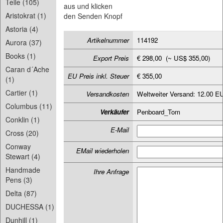
Teile (105)
aus und klicken
Aristokrat (1)
den Senden Knopf
Astoria (4)
Artikelnummer
114192
Aurora (37)
Books (1)
Export Preis
€ 298,00 (~ US$ 355,00)
Caran d´Ache
EU Preis inkl. Steuer
€ 355,00
(1)
Cartier (1)
Versandkosten
Weltweiter Versand: 12.00 E
Columbus (11)
Verkäufer
Penboard_Tom
Conklin (1)
E-Mail
Cross (20)
Conway
EMail wiederholen
Stewart (4)
Handmade
Ihre Anfrage
Pens (3)
Delta (87)
DUCHESSA (1)
Dunhill (1)