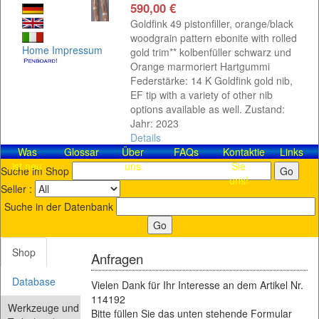
590,00 €
Goldfink 49 pistonfiller, orange/black
woodgrain pattern ebonite with rolled
Home
Impressum
gold trim** kolbenfüller schwarz und
Orange marmoriert Hartgummi
Federstärke: 14 K Goldfink gold nib,
EF tip with a variety of other nib
options available as well. Zustand:
Jahr: 2023
Details
Was
Glossar
Über
FAQs
Kontaktieren
Links
ist neu
uns
Sie
Suche im Shop
uns!
Seller :
Suche in der Datenbank
Shop
Anfragen
Database
Vielen Dank für Ihr Interesse an dem Artikel Nr.
114192
Werkzeuge und
Bitte füllen Sie das unten stehende Formular