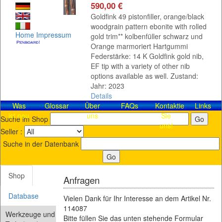
590,00 €
Goldfink 49 pistonfiller, orange/black
woodgrain pattern ebonite with rolled
Home
Impressum
gold trim** kolbenfüller schwarz und
Orange marmoriert Hartgummi
Federstärke: 14 K Goldfink gold nib,
EF tip with a variety of other nib
options available as well. Zustand:
Jahr: 2023
Details
Was
Glossar
Über
FAQs
Kontaktieren
Links
ist neu
uns
Sie
Suche im Shop
uns!
Seller :
Suche in der Datenbank
Shop
Anfragen
Database
Vielen Dank für Ihr Interesse an dem Artikel Nr.
114087
Werkzeuge und
Bitte füllen Sie das unten stehende Formular