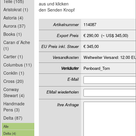
Teile (105)
aus und klicken
Aristokrat (1)
den Senden Knopf
Astoria (4)
Artikelnummer
114087
Aurora (37)
Books (1)
Export Preis
€ 290,00 (~ US$ 345,00)
Caran d´Ache
EU Preis inkl. Steuer
€ 345,00
(1)
Cartier (1)
Versandkosten
Weltweiter Versand: 12.00 E
Columbus (11)
Verkäufer
Penboard_Tom
Conklin (1)
E-Mail
Cross (20)
Conway
EMail wiederholen
Stewart (4)
Handmade
Ihre Anfrage
Pens (3)
Delta (87)
Alle
Delta (4)