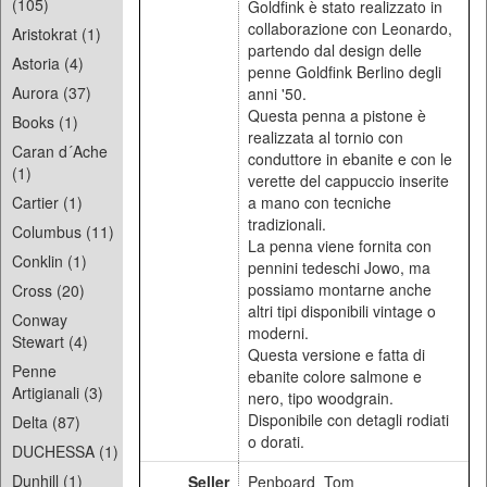
(105)
Goldfink è stato realizzato in
collaborazione con Leonardo,
Aristokrat (1)
partendo dal design delle
Astoria (4)
penne Goldfink Berlino degli
Aurora (37)
anni '50.
Questa penna a pistone è
Books (1)
realizzata al tornio con
Caran d´Ache
conduttore in ebanite e con le
(1)
verette del cappuccio inserite
Cartier (1)
a mano con tecniche
tradizionali.
Columbus (11)
La penna viene fornita con
Conklin (1)
pennini tedeschi Jowo, ma
possiamo montarne anche
Cross (20)
altri tipi disponibili vintage o
Conway
moderni.
Stewart (4)
Questa versione e fatta di
Penne
ebanite colore salmone e
Artigianali (3)
nero, tipo woodgrain.
Disponibile con detagli rodiati
Delta (87)
o dorati.
DUCHESSA (1)
Dunhill (1)
Seller
Penboard_Tom