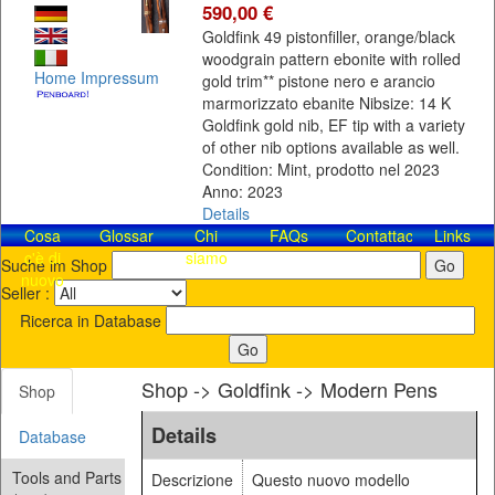
590,00 €
Goldfink 49 pistonfiller, orange/black
woodgrain pattern ebonite with rolled
Home
Impressum
gold trim** pistone nero e arancio
marmorizzato ebanite Nibsize: 14 K
Goldfink gold nib, EF tip with a variety
of other nib options available as well.
Condition: Mint, prodotto nel 2023
Anno: 2023
Details
Cosa
Glossar
Chi
FAQs
Contattaci!
Links
c'è di
siamo
Suche im Shop
nuovo
Seller :
Ricerca in Database
Shop -> Goldfink -> Modern Pens
Shop
Details
Database
Tools and Parts
Descrizione
Questo nuovo modello