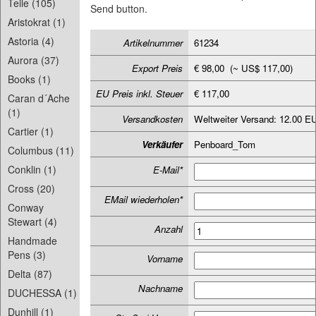
Teile (105)
Send button.
Aristokrat (1)
Astoria (4)
Artikelnummer
61234
Aurora (37)
Export Preis
€ 98,00 (~ US$ 117,00)
Books (1)
EU Preis inkl. Steuer
€ 117,00
Caran d´Ache
(1)
Versandkosten
Weltweiter Versand: 12.00 E
Cartier (1)
Verkäufer
Penboard_Tom
Columbus (11)
Conklin (1)
E-Mail*
Cross (20)
EMail wiederholen*
Conway
Stewart (4)
Anzahl
Handmade
Pens (3)
Vorname
Delta (87)
Nachname
DUCHESSA (1)
Dunhill (1)