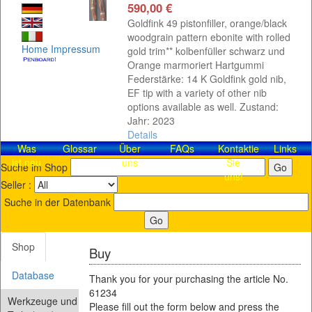
590,00 €
Goldfink 49 pistonfiller, orange/black
woodgrain pattern ebonite with rolled
Home
Impressum
gold trim** kolbenfüller schwarz und
Orange marmoriert Hartgummi
Federstärke: 14 K Goldfink gold nib,
EF tip with a variety of other nib
options available as well. Zustand:
Jahr: 2023
Details
Was
Glossar
Über
FAQs
Kontaktieren
Links
ist neu
uns
Sie
Suche im Shop
uns!
Seller :
Suche in der Datenbank
Shop
Buy
Database
Thank you for your purchasing the article No.
61234
Werkzeuge und
Please fill out the form below and press the