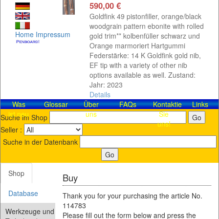
590,00 €
Goldfink 49 pistonfiller, orange/black
woodgrain pattern ebonite with rolled
Home
Impressum
gold trim** kolbenfüller schwarz und
Orange marmoriert Hartgummi
Federstärke: 14 K Goldfink gold nib,
EF tip with a variety of other nib
options available as well. Zustand:
Jahr: 2023
Details
Was
Glossar
Über
FAQs
Kontaktieren
Links
ist neu
uns
Sie
Suche im Shop
uns!
Seller :
Suche in der Datenbank
Shop
Buy
Database
Thank you for your purchasing the article No.
114783
Werkzeuge und
Please fill out the form below and press the