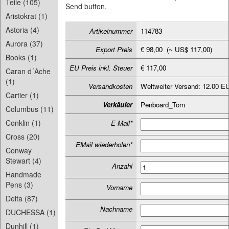
Teile (105)
Send button.
Aristokrat (1)
Astoria (4)
Artikelnummer
114783
Aurora (37)
Export Preis
€ 98,00 (~ US$ 117,00)
Books (1)
EU Preis inkl. Steuer
€ 117,00
Caran d´Ache
(1)
Versandkosten
Weltweiter Versand: 12.00 E
Cartier (1)
Verkäufer
Penboard_Tom
Columbus (11)
Conklin (1)
E-Mail*
Cross (20)
EMail wiederholen*
Conway
Stewart (4)
Anzahl
Handmade
Pens (3)
Vorname
Delta (87)
Nachname
DUCHESSA (1)
Dunhill (1)