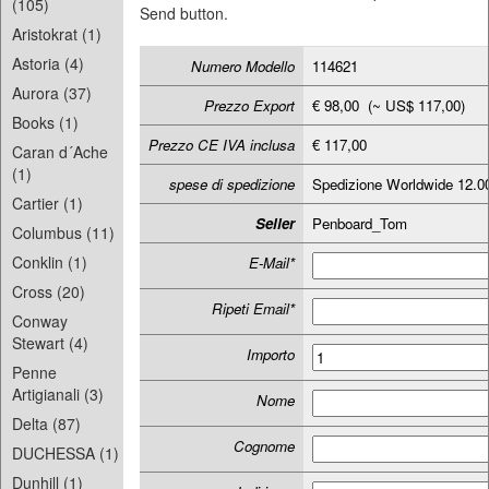
(105)
Send button.
Aristokrat (1)
Astoria (4)
Numero Modello
114621
Aurora (37)
Prezzo Export
€ 98,00 (~ US$ 117,00)
Books (1)
Prezzo CE IVA inclusa
€ 117,00
Caran d´Ache
(1)
spese di spedizione
Spedizione Worldwide 12.
Cartier (1)
Seller
Penboard_Tom
Columbus (11)
Conklin (1)
E-Mail*
Cross (20)
Ripeti Email*
Conway
Stewart (4)
Importo
Penne
Artigianali (3)
Nome
Delta (87)
Cognome
DUCHESSA (1)
Dunhill (1)