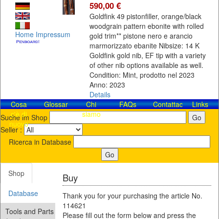
590,00 €
Goldfink 49 pistonfiller, orange/black
woodgrain pattern ebonite with rolled
Home
Impressum
gold trim** pistone nero e arancio
marmorizzato ebanite Nibsize: 14 K
Goldfink gold nib, EF tip with a variety
of other nib options available as well.
Condition: Mint, prodotto nel 2023
Anno: 2023
Details
Cosa
Glossar
Chi
FAQs
Contattaci!
Links
c'è di
siamo
Suche im Shop
nuovo
Seller :
Ricerca in Database
Shop
Buy
Database
Thank you for your purchasing the article No.
114621
Tools and Parts
Please fill out the form below and press the