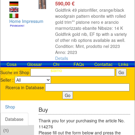
590,00 €
Goldfink 49 pistonfiller, orange/black
woodgrain pattern ebonite with rolled
Home
Impressum
gold trim** pistone nero e arancio
marmorizzato ebanite Nibsize: 14 K
Goldfink gold nib, EF tip with a variety
of other nib options available as well.
Condition: Mint, prodotto nel 2023
Anno: 2023
Details
Cosa
Glossar
Chi
FAQs
Contattaci!
Links
c'è di
siamo
Suche im Shop
nuovo
Seller :
Ricerca in Database
Shop
Buy
Database
Thank you for your purchasing the article No.
114276
(1)
Please fill out the form below and press the