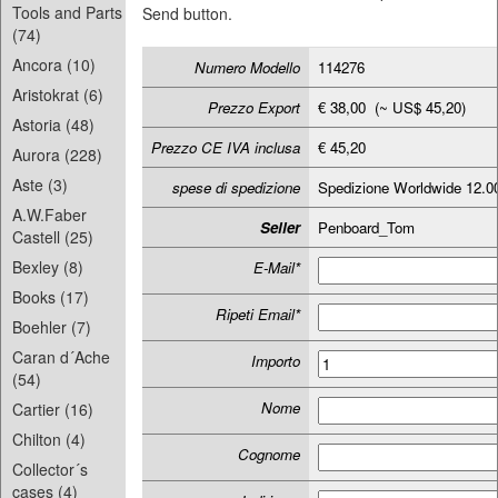
Tools and Parts
Send button.
(74)
Ancora (10)
Numero Modello
114276
Aristokrat (6)
Prezzo Export
€ 38,00 (~ US$ 45,20)
Astoria (48)
Prezzo CE IVA inclusa
€ 45,20
Aurora (228)
Aste (3)
spese di spedizione
Spedizione Worldwide 12.
A.W.Faber
Seller
Penboard_Tom
Castell (25)
Bexley (8)
E-Mail*
Books (17)
Ripeti Email*
Boehler (7)
Caran d´Ache
Importo
(54)
Nome
Cartier (16)
Chilton (4)
Cognome
Collector´s
cases (4)