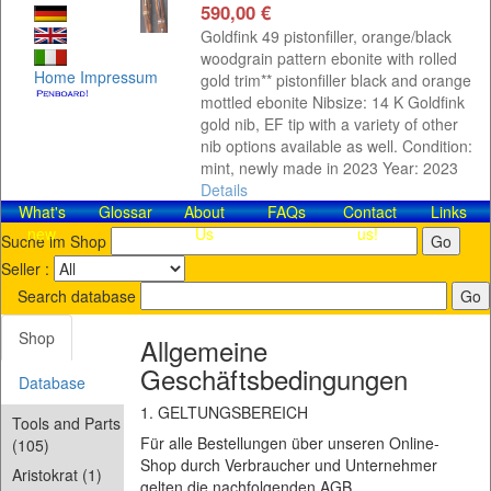
590,00 €
Goldfink 49 pistonfiller, orange/black
woodgrain pattern ebonite with rolled
Home
Impressum
gold trim** pistonfiller black and orange
mottled ebonite Nibsize: 14 K Goldfink
gold nib, EF tip with a variety of other
nib options available as well. Condition:
mint, newly made in 2023 Year: 2023
Details
What's
Glossar
About
FAQs
Contact​
Links
new
Us
us!
Suche im Shop
Seller :
Search database
Shop
Allgemeine
Geschäftsbedingungen
Database
1. GELTUNGSBEREICH
Tools and Parts
Für alle Bestellungen über unseren Online-
(105)
Shop durch Verbraucher und Unternehmer
Aristokrat (1)
gelten die nachfolgenden AGB.